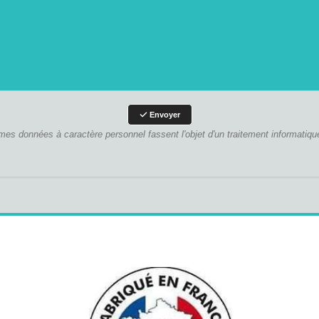
Envoyer
es données à caractère personnel fassent l'objet d'un traitement informatiqu