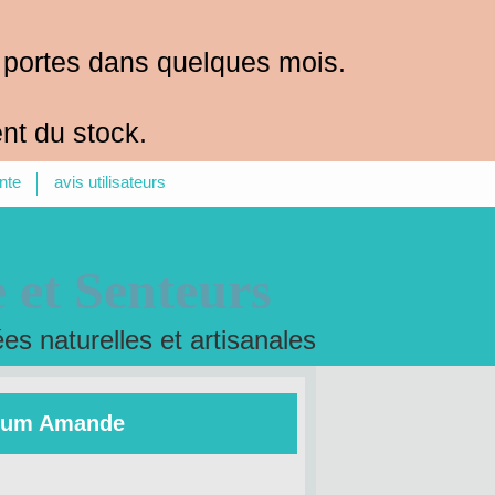
 portes dans quelques mois.
nt du stock.
nte
avis utilisateurs
 et Senteurs
s naturelles et artisanales
rfum Amande