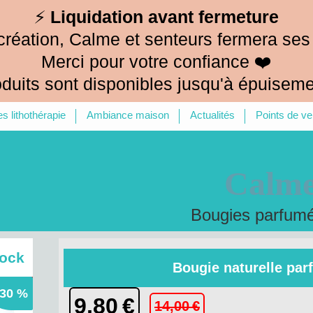
⚡
Liquidation avant fermeture
création, Calme et senteurs fermera ses
Merci pour votre confiance ❤️
oduits sont disponibles jusqu'à épuiseme
s lithothérapie
Ambiance maison
Actualités
Points de ve
Calme
Bougies parfumée
tock
Bougie naturelle pa
 30 %
9,80
€
14,00
€