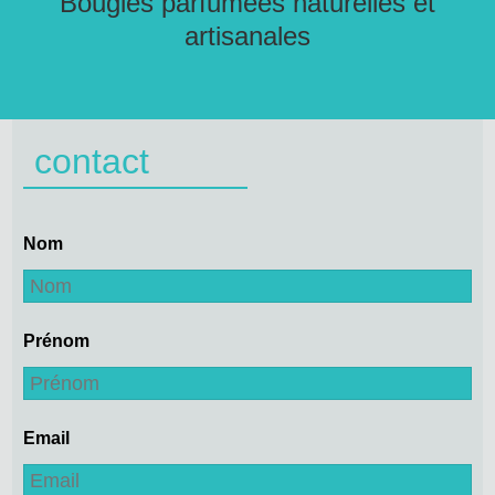
Bougies parfumées naturelles et
artisanales
contact
Nom
Prénom
Email